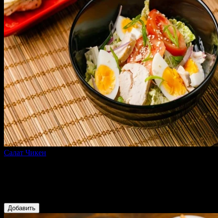
Салат Чикен
180 г
Пекинская капуста, куриное филе су-вид, яйцо куриное,
помидор, соус на основе майонеза и соевого соуса, красный
лук, зеленый лук, семена кунжута
249 ₽
Добавить