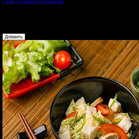
Салат с курицей и фунчозой
160 г
Фунчоза, карамелизированная курица, огурец, морковь,
болгарский перец, редис, соевый соус, кунжутное масло, соус
спайси, зеленый лук, кунжут
259 ₽
Добавить