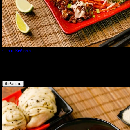
Салат Кейсеку
180 г
Пекинская капуста, карамелизированная курица, морковь,
огурец, редис, жареная фунчоза, соус на основе кетчупа и
майонеза, зеленый лук, кунжут
229 ₽
Добавить