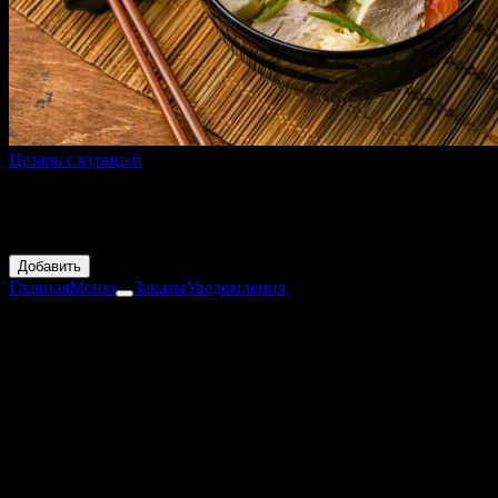
Цезарь с курицей
170 г
Пекинская капуста, куриное филе су-вид, помидор, соус
цезарь, тертый сыр, сухарики, зеленый лук, кунжут
249 ₽
Добавить
Главная
Меню
Заказы
Уведомления