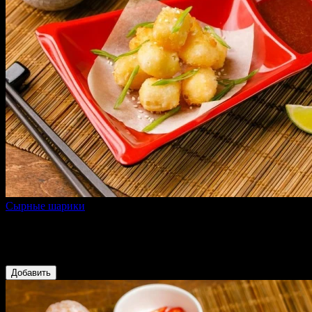
Сырные шарики
90 г
Подаются с соусом на основе растительного масла, кимчи и
соевого соуса
249 ₽
Добавить