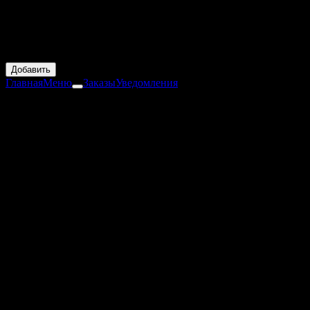
Традиционные японские жаренные пельмешки с начинкой из
креветки, свинины, репчатого лука и пекинской капусты.
Украшается зеленым луком и кунжутом, подается с соусом на
основе растительного масла, кимчи и соевого соуса
370 ₽
Добавить
Главная
Меню
Заказы
Уведомления