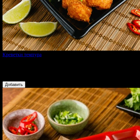
Креветки темпура
120 г
креветки тигровые, темпурный кляр, соус сладкий чили,
зеленый лук
360 ₽
Добавить