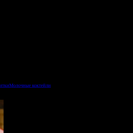
итки
Молочные коктейли