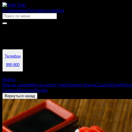
О компании
Доставка и оплата
Время работы
10:00 - 22:00
Телефон
990-900
Томск
Войти
Вок на лапше
Вок на рисе
Супы
Горячие блюда
Салаты
Поке
Ролл
Главная
Каталог
Роллы
Ролл лава с лососем
Вернуться назад