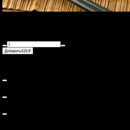
Ролл лава с лососем
220 г
Добавить
419 ₽
Добавки для роллов
0
Перец чили 5гр.
20 ₽
Имбирь маринованный
30 ₽
Лосось филе 30гр.
80 ₽
Помидор 20гр.
30 ₽