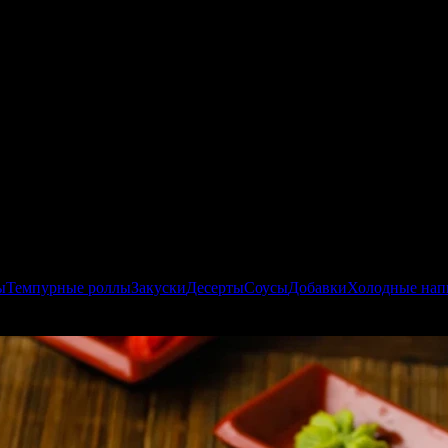
ы
Темпурные роллы
Закуски
Десерты
Соусы
Добавки
Холодные нап