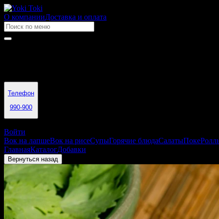
О компании
Доставка и оплата
Время работы
11:00 - 22:00
Телефон
990-900
Томск
Войти
Вок на лапше
Вок на рисе
Супы
Горячие блюда
Салаты
Поке
Ролл
Главная
Каталог
Добавки
Имбирь
Вернуться назад