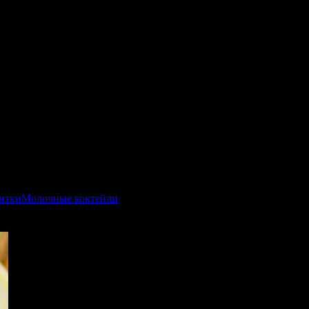
итки
Молочные коктейли