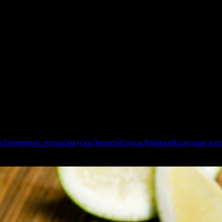
ы
Темпурные роллы
Закуски
Десерты
Соусы
Добавки
Холодные нап