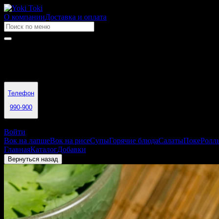
О компании
Доставка и оплата
Время работы
11:00 - 22:00
Телефон
990-900
Томск
Войти
Вок на лапше
Вок на рисе
Супы
Горячие блюда
Салаты
Поке
Ролл
Главная
Каталог
Добавки
Специя шичими 5 гр
Вернуться назад